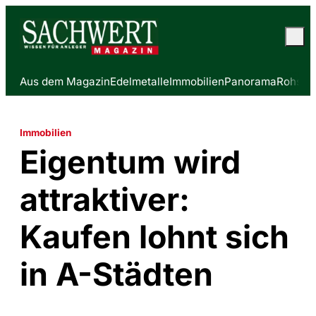
Aus dem Magazin
Edelmetalle
Immobilien
Panorama
Rohstof
Immobilien
Eigentum wird
attraktiver:
Kaufen lohnt sich
in A-Städten