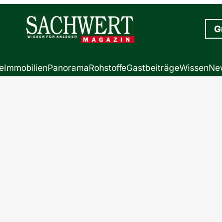
G
e
Immobilien
Panorama
Rohstoffe
Gastbeiträge
Wissen
New