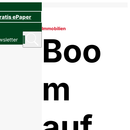
ratis ePaper
Immobilien
Boo
sletter
m
auf