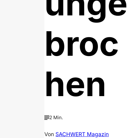
unge
broc
hen
2 Min.
Von
SACHWERT Magazin