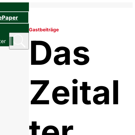
 ePaper
Gastbeiträge
Das
ter
Zeital
ter