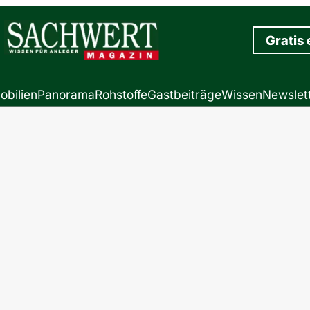
Gratis
obilien
Panorama
Rohstoffe
Gastbeiträge
Wissen
Newslet