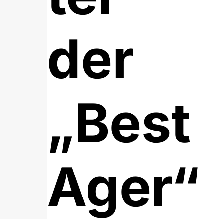
der
„Best
Ager“