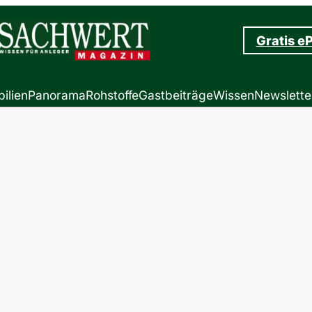
Gratis e
ilien
Panorama
Rohstoffe
Gastbeiträge
Wissen
Newslette