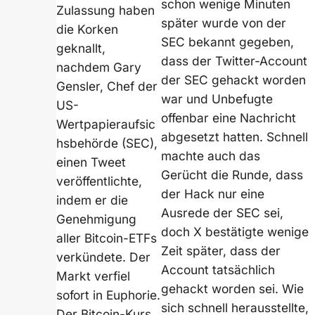
schon wenige Minuten
Zulassung haben
später wurde von der
die Korken
SEC bekannt gegeben,
geknallt,
dass der Twitter-Account
nachdem Gary
der SEC gehackt worden
Gensler, Chef der
war und Unbefugte
US-
offenbar eine Nachricht
Wertpapieraufsic
abgesetzt hatten. Schnell
hsbehörde (SEC),
machte auch das
einen Tweet
Gerücht die Runde, dass
veröffentlichte,
der Hack nur eine
indem er die
Ausrede der SEC sei,
Genehmigung
doch X bestätigte wenige
aller Bitcoin-ETFs
Zeit später, dass der
verkündete. Der
Account tatsächlich
Markt verfiel
gehackt worden sei. Wie
sofort in Euphorie.
sich schnell herausstellte,
Der Bitcoin-Kurs