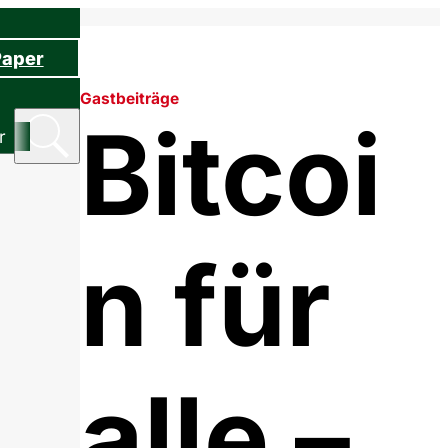
Paper
Gastbeiträge
Bitcoi
r
n für
alle –