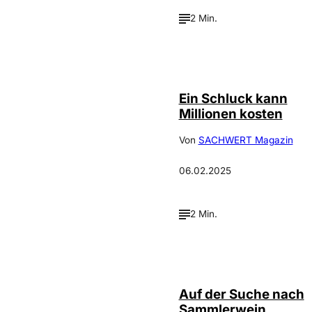
2 Min.
Bild:
©
Depositphotos /
Givaga
Ein Schluck kann
Millionen kosten
Von
SACHWERT Magazin
06.02.2025
2 Min.
Bild:
©
Depositphotos /
il21
Auf der Suche nach
Sammlerwein