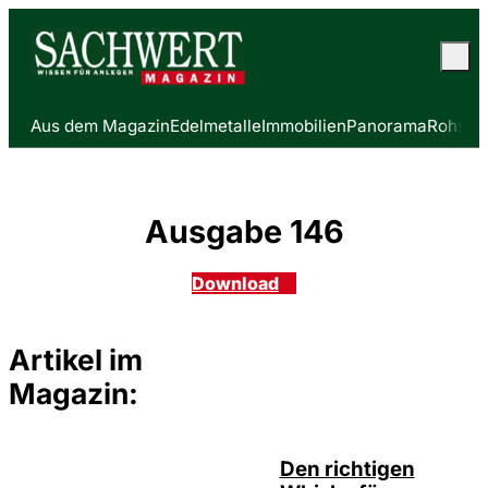
Aus dem Magazin
Edelmetalle
Immobilien
Panorama
Rohstof
Ausgabe 146
Download
Artikel im
Magazin:
Den richtigen