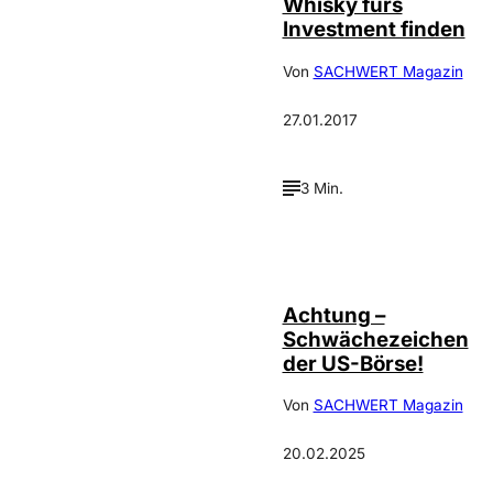
Whisky fürs
Investment finden
Von
SACHWERT Magazin
27.01.2017
3 Min.
Bild: IMAGO :
©
Dreamstime /
ingimage
Achtung –
Schwächezeichen
der US-Börse!
Von
SACHWERT Magazin
20.02.2025