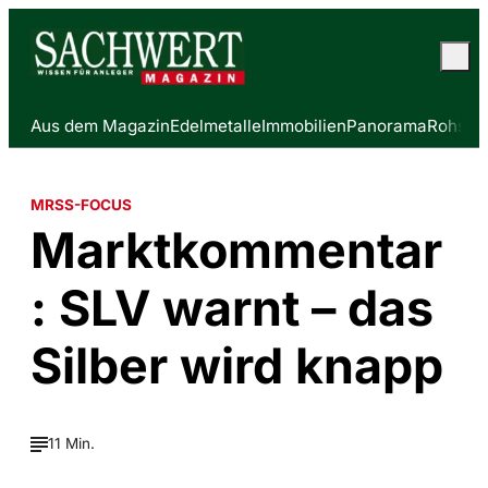
Aus dem Magazin
Edelmetalle
Immobilien
Panorama
Rohstof
MRSS-FOCUS
Marktkommentar
: SLV warnt – das
Silber wird knapp
11 Min.