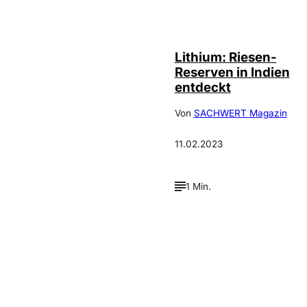
depositphotos /
©
xura
Lithium: Riesen-
Reserven in Indien
entdeckt
Von
SACHWERT Magazin
11.02.2023
1 Min.
Verpasse keine neue
Ausgaben!