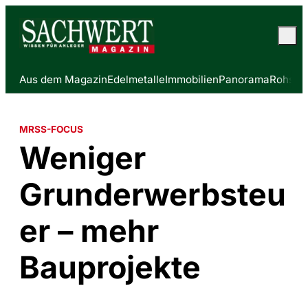
Aus dem Magazin
Edelmetalle
Immobilien
Panorama
Rohstof
MRSS-FOCUS
Weniger
Grunderwerbsteu
er – mehr
Bauprojekte