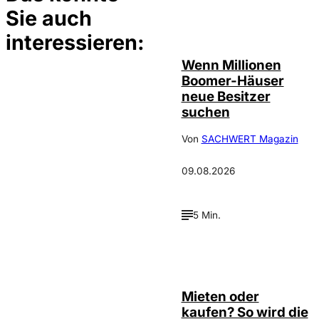
Sie auch
©
IMAGO / Zoonar
interessieren:
Wenn Millionen
Boomer-Häuser
neue Besitzer
suchen
Von
SACHWERT Magazin
09.08.2026
5 Min.
©
Tobias Epple
Mieten oder
kaufen? So wird die