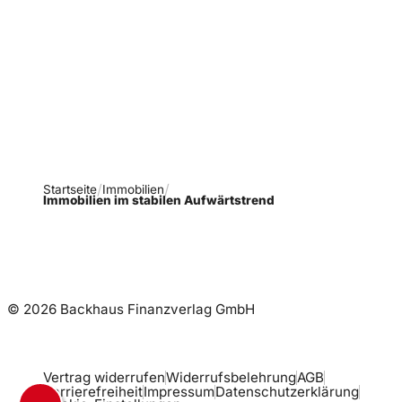
Verpasse keine neue
Ausgaben!
Newsletter abonnieren
Startseite
Immobilien
Immobilien im stabilen Aufwärtstrend
© 2026 Backhaus Finanzverlag GmbH
Vertrag widerrufen
Widerrufsbelehrung
AGB
Barrierefreiheit
Impressum
Datenschutzerklärung