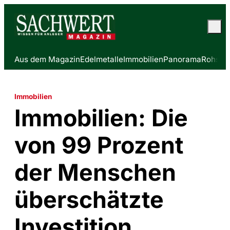
Aus dem Magazin
Edelmetalle
Immobilien
Panorama
Rohstof
Immobilien
Immobilien: Die
von 99 Prozent
der Menschen
überschätzte
Investition