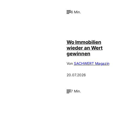
6 Min.
IMAGO / Jochen
©
Tack
Wo Immobilien
wieder an Wert
gewinnen
Von
SACHWERT Magazin
20.07.2026
7 Min.
IMAGO /
©
FotoPrensa