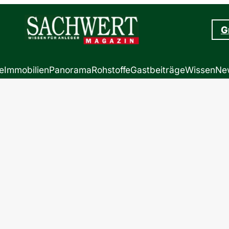
G
e
Immobilien
Panorama
Rohstoffe
Gastbeiträge
Wissen
New