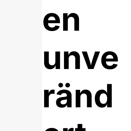
en
unve
ränd