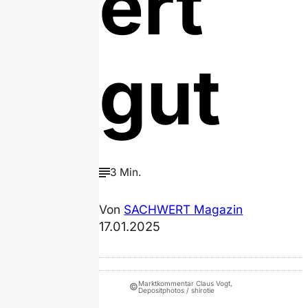
ert
gut
3 Min.
Von
SACHWERT Magazin
17.01.2025
Marktkommentar Claus Vogt,
©
Depositphotos / shirotie