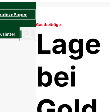
ratis ePaper
Gastbeiträge
Lage
sletter
bei
Gold