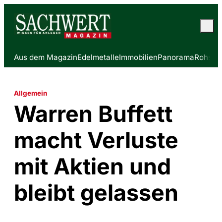
Aus dem Magazin
Edelmetalle
Immobilien
Panorama
Rohstof
Allgemein
Warren Buffett
macht Verluste
mit Aktien und
bleibt gelassen