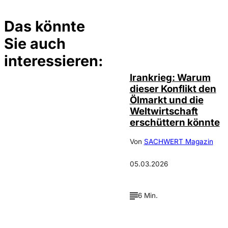
Das könnte
Sie auch
Depositphotos /
©
ecrow, David
Bornscheuer
interessieren:
Irankrieg: Warum
dieser Konflikt den
Ölmarkt und die
Weltwirtschaft
erschüttern könnte
Von
SACHWERT Magazin
05.03.2026
6 Min.