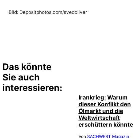
Bild: Depositphotos.com/svedoliver
Das könnte
Sie auch
Depositphotos /
©
ecrow, David
Bornscheuer
interessieren:
Irankrieg: Warum
dieser Konflikt den
Ölmarkt und die
Weltwirtschaft
erschüttern könnte
Von
SACHWERT Magazin