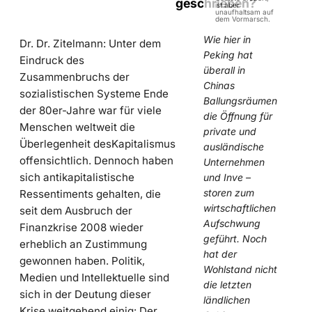
geschrieben?
ist aber
unaufhaltsam auf
dem Vormarsch.
Wie hier in
Dr. Dr. Zitelmann: Unter dem
Peking hat
Eindruck des
überall in
Zusammenbruchs der
Chinas
sozialistischen Systeme Ende
Ballungsräumen
der 80er-Jahre war für viele
die Öffnung für
Menschen weltweit die
private und
Überlegenheit desKapitalismus
ausländische
offensichtlich. Dennoch haben
Unternehmen
sich antikapitalistische
und Inve –
storen zum
Ressentiments gehalten, die
wirtschaftlichen
seit dem Ausbruch der
Aufschwung
Finanzkrise 2008 wieder
geführt. Noch
erheblich an Zustimmung
hat der
gewonnen haben. Politik,
Wohlstand nicht
Medien und Intellektuelle sind
die letzten
sich in der Deutung dieser
ländlichen
Krise weitgehend einig: Der