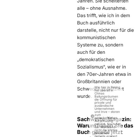
Jahren. Sie scheiterten
alle – ohne Ausnahme.
Das trifft, wie ich in dem
Buch ausführlich
darstelle, nicht nur für die
kommunistischen
Systeme zu, sondern
auch für den
„demokratischen
Sozialismus“, wie er in
den 70er-Jahren etwa in
Großbritannien oder
Wie hier in Peking
Schweden praktiziert
hat überall in
Chinas
wurde.
Ballungsräumen
die Öffnung für
private und
ausländische
Unternehmen
und Inve – storen
zum
©
Sachwerte-Magazin:
wirtschaftlichen
Aufschwung
geführt. Noch hat
Warum haben Sie das
der Wohlstand
nicht die letzten
Buch gerade jetzt
ländlichen
Gebiete erobert,