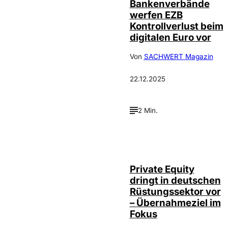
Bankenverbände
werfen EZB
Kontrollverlust beim
digitalen Euro vor
Von
SACHWERT Magazin
22.12.2025
2 Min.
Private Equity
dringt in deutschen
Rüstungssektor vor
– Übernahmeziel im
Fokus