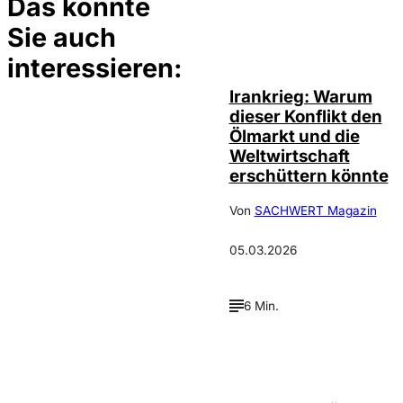
Das könnte
Sie auch
Depositphotos /
©
ecrow, David
Bornscheuer
interessieren:
Irankrieg: Warum
dieser Konflikt den
Ölmarkt und die
Weltwirtschaft
erschüttern könnte
Von
SACHWERT Magazin
05.03.2026
6 Min.