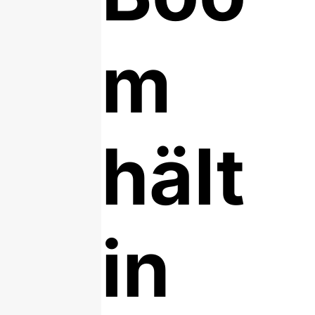
m
hält
in