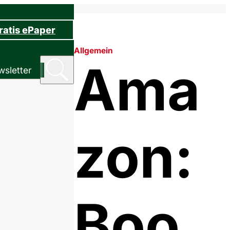
ratis ePaper
Allgemein
Ama
sletter
zon:
Boo