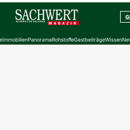
G
e
Immobilien
Panorama
Rohstoffe
Gastbeiträge
Wissen
New