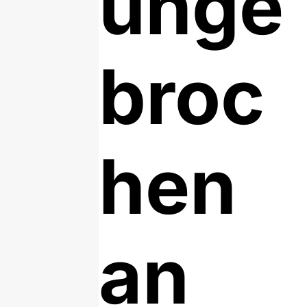
unge
broc
hen
an